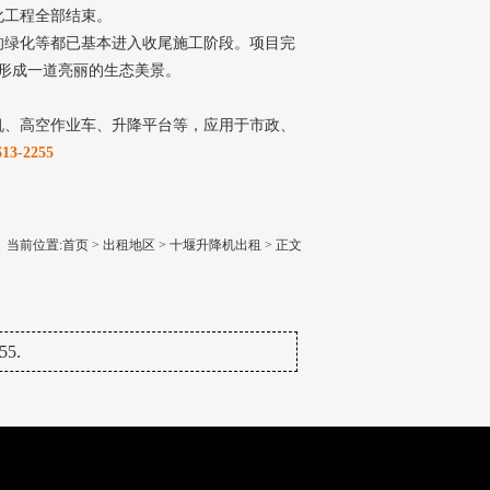
化工程全部结束。
的绿化等都已基本进入收尾施工阶段。项目完
形成一道亮丽的生态美景。
机、高空作业车、升降平台等，应用于市政、
3-2255
当前位置:
首页
>
出租地区
>
十堰升降机出租
> 正文
5.