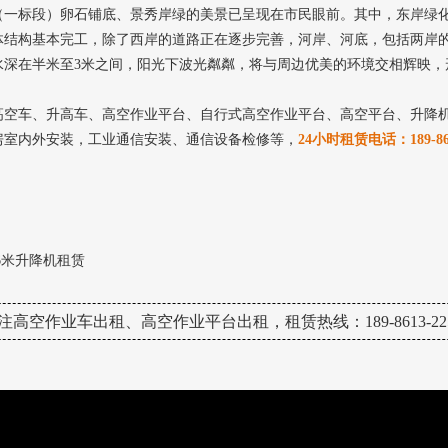
（一标段）卵石铺底、景秀岸绿的美景已呈现在市民眼前。其中，东岸绿
体结构基本完工，除了西岸的道路正在逐步完善，河岸、河底，包括两岸
水深在半米至3米之间，阳光下波光粼粼，将与周边优美的环境交相辉映，
高空车、升高车、高空作业平台、自行式高空作业平台、高空平台、升降
房室内外安装，工业通信安装、通信设备检修等，
24小时租赁电话：189-861
6米升降机租赁
注高空作业车出租、高空作业平台出租，租赁热线：189-8613-225