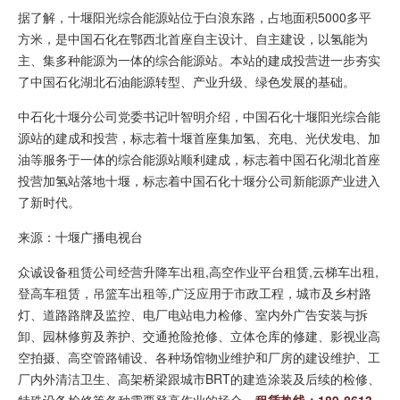
据了解，十堰阳光综合能源站位于白浪东路，占地面积5000多平
方米，是中国石化在鄂西北首座自主设计、自主建设，以氢能为
主、集多种能源为一体的综合能源站。本站的建成投营进一步夯实
了中国石化湖北石油能源转型、产业升级、绿色发展的基础。
中石化十堰分公司党委书记叶智明介绍，中国石化十堰阳光综合能
源站的建成和投营，标志着十堰首座集加氢、充电、光伏发电、加
油等服务于一体的综合能源站顺利建成，标志着中国石化湖北首座
投营加氢站落地十堰，标志着中国石化十堰分公司新能源产业进入
了新时代。
来源：十堰广播电视台
众诚设备租赁公司经营升降车出租,高空作业平台租赁,云梯车出租,
登高车租赁，吊篮车出租等,广泛应用于市政工程，城市及乡村路
灯、道路路牌及监控、电厂电站电力检修、室内外广告安装与拆
卸、园林修剪及养护、交通抢险抢修、立体仓库的修建、影视业高
空拍摄、高空管路铺设、各种场馆物业维护和厂房的建设维护、工
厂内外清洁卫生、高架桥梁跟城市BRT的建造涂装及后续的检修、