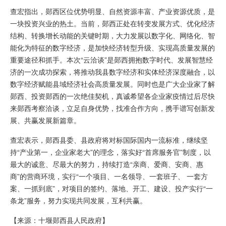
查宏指出，郧西区位优势明显、自然资源丰富、产业资源优质，是
一块投资兴业的热土。当前，郧西正处在转变发展方式、优化经济
结构、转换增长动能的关键时期，大力发展以数字化、网络化、智
能化为特征的数字经济，是加快经济转型升级、实现高质量发展的
重要途径和抓手。本次“云洽谈”是郧西拥抱数字时代、发展智慧经
济的一次成功探索，将推动我县数字经济和实体经济深度融合，以
数字经济赋能县域经济社会高质量发展。同时也是广大企业家了解
郧西、投资郧西的一次绝佳契机，真诚希望各企业家疫情过后尽快
来郧西考察洽谈，立足自身优势，找准合作方向，携手谱写创新发
展、共赢发展新篇章。
查宏表示，郧西县委、县政府将对标国际国内一流标准，继续坚
持“产业第一，企业家老大”的理念，落实好“首席服务官”制度，以
最大的诚意、尽最大的努力，持续打造“亲商、爱商、安商、惠
商”的营商环境，实行“一个项目、一名领导、一套班子、 一套方
案、一抓到底”，对项目的签约、落地、开工、建设、投产实行“一
条龙”服务，努力实现共同发展，互利共赢。
【来源：十堰郧西县人民政府】