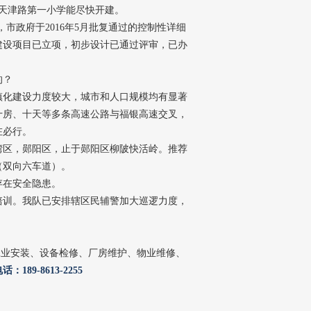
天津路第一小学能尽快开建。
，市政府于2016年5月批复通过的控制性详细
建设项目已立项，初步设计已通过评审，已办
的？
镇化建设力度较大，城市和人口规模均有显著
十房、十天等多条高速公路与福银高速交叉，
在必行。
湾区，郧阳区，止于郧阳区柳陂快活岭。推荐
（双向六车道）。
存在安全隐患。
培训。我队已安排辖区民辅警加大巡逻力度，
工业安装、设备检修、厂房维护、物业维修、
：189-8613-2255