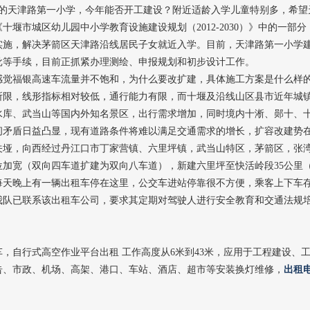
处的天津路第一小学，今年能否开工建设？附近适龄入学儿童特别多，希望
堰市城区幼儿园中小学教育设施建设规划（2012-2030）》中的一部分
实施，解决茅箭区天津路沿线居民子女就近入学。目前，天津路第一小学
批等手续，目前正抓紧办理测绘、申报规划和初步设计工作。
感觉福银高速车流量并不饱和，为什么要改扩建，具体施工方案是什么样
所限，线形指标相对较低，通行能力有限，而十堰及沿线山区县市近年城
水库、武当山等国内外知名景区，出行需求增加，同时境内十淅、郧十、
间矛盾日益凸显，现有道路条件将难以满足交通需求的增长，扩容改建势
关垭，向西经过丹江口市丁家营镇、六里坪镇，武当山特区，茅箭区，张
位加宽（双向四车道扩建为双向八车道），新建六里坪至快活岭段35公里
每天晚上有一辆出租车停在这里，公交车进站停靠很不方便，乘客上下车
我队已联系该出租车公司，要求其定期对驾驶人进行安全教育和交通法规
，自行式高空作业平台出租 工作高度从6米到43米，应用于工程建设、
告、市政、机场、高架、港口、车站、酒店、超市等安装换灯维修，
出租电话