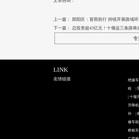
文章热词：
上一篇：
郧阳区：冒雨前行 持续开展路域
下一篇：
总投资超43亿元！十堰这三条路将
专
LINK
友情链接
绝缘车
租
|
|
十堰
升降机
补
|
修车租
桥检车
广西桥