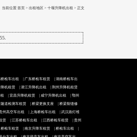
当前位置:
首页
>
出租地区
>
十堰升降机出租
> 正文
5.
南桥检车出租
|
广东桥检车租赁
|
湖南桥检车出
升降机租赁
|
潜江升降机出租
|
荆州升降机租赁
出租
|
宜昌升降机租赁
|
咸宁升降机出租
|
鄂州
|
隧道检测车租赁
|
桥梁更换支座
|
桥梁裂缝修
贵州高空车出租
|
上海桥检车出租
|
武汉路灯维
租赁
|
江苏桥检车出租
|
江西桥检车租赁
|
贵州
|
桥检车租赁
|
南京升降车租赁
|
桥检车出租
|
平台车出租
|
南京登高车出租
|
南京高空车出