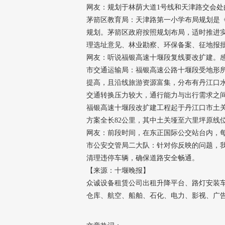
网友：规划于林荫大道1号线和天津路交会
茅箭区教育局：天津路第一小学布局规划是《十
规划。茅箭区政府按照规划布局，适时推进
理选址意见、林业勘察、环保备案、征地报
网友：听说福银高速十堰段复线要改扩建。
市交通运输局：福银高速公路十堰段受地形
提高，且沿线旅游资源富集，分布有丹江口
交通转换压力较大，通行能力与出行需求之
福银高速十堰段改扩建工程起于丹江口市土
方案全长82公里，其中土关垭至六里坪原线
网友：前段时间，在东正国际公交站台内，
市公安交管局二大队：针对你反映的问题，
清理违停车辆，确保道路安全畅通。
【来源：十堰晚报】
众诚设备租赁公司出租升降平台、路灯安装车
仓库、航空、船舶、石化、电力、影视、广