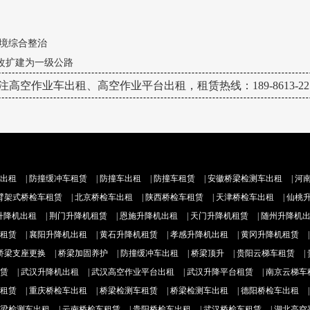
环境综合整治
改扩建为一级公路
注高空作业车出租、高空作业平台出租，租赁热线：189-8613-225
出租
|
防撞缓冲车租赁
|
防撞车出租
|
防撞车租赁
|
安徽桥梁检测车出租
|
河
臂架式桥检车租赁
|
北京桥检车出租
|
陕西桥检车租赁
|
天津桥检车出租
|
仙桃
升降机出租
|
荆门升降机租赁
|
恩施升降机出租
|
天门升降机租赁
|
随州升降机
租赁
|
襄阳升降机出租
|
黄石升降机租赁
|
孝感升降机出租
|
黄冈升降机租赁
桥梁支座更换
|
桥梁加固养护
|
防撞缓冲车出租
|
桥梁顶升
|
贵阳云梯车租赁
|
赁
|
武汉升降机出租
|
武汉高空作业平台出租
|
武汉升降平台租赁
|
南京云梯车
租赁
|
重庆桥检车出租
|
桥梁检测车租赁
|
桥梁检测车出租
|
德阳桥检车出租
梁检测车出租
|
云南桥检车租赁
|
贵阳桥检车出租
|
武汉桥检车租赁
|
湖北高空