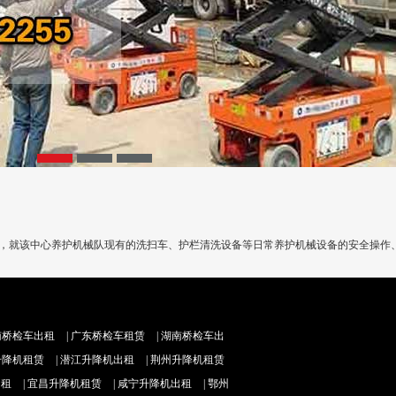
家，就该中心养护机械队现有的洗扫车、护栏清洗设备等日常养护机械设备的安全操作
南桥检车出租
|
广东桥检车租赁
|
湖南桥检车出
升降机租赁
|
潜江升降机出租
|
荆州升降机租赁
出租
|
宜昌升降机租赁
|
咸宁升降机出租
|
鄂州