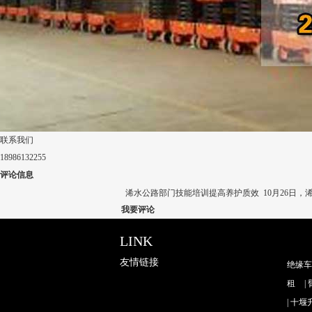
联系我们
18986132255
评论信息
浠水公路部门技能培训提高养护质效
10月26日
我要评论
LINK
友情链接
绝缘车
租
|
|
十堰