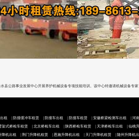
，浠水县公路事业发展中心开展养护机械设备专项技能培训。该中心特邀请机械设备专
出租
|
防撞缓冲车租赁
|
防撞车出租
|
防撞车租赁
|
安徽桥梁检测车出租
|
河
臂架式桥检车租赁
|
北京桥检车出租
|
陕西桥检车租赁
|
天津桥检车出租
|
仙桃
升降机出租
|
荆门升降机租赁
|
恩施升降机出租
|
天门升降机租赁
|
随州升降机