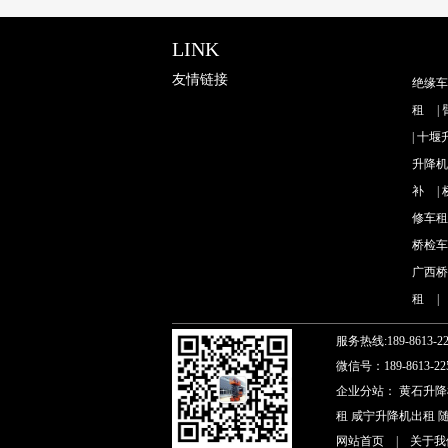
LINK
友情链接
绝缘车
租
|
|
十堰
升降机
补
|
修车租
桥检车
广西桥
租
|
服务热线:189-8613-2
微信号：189-8613-2
企业分站：
黄石升降
租
咸宁升降机出租
网站首页
|
关于我