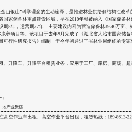
是金山银山”科学理念的生动诠释，是推进林业供给侧结构性改革
省国家储备林重点建设区域，早在2018年就被纳入《国家储备林
8年，运营期27年，主要建设内容为营造储备林39.46万亩、林
森林康养项目等。该项目于去年8月完成了《湖北省大冶市国家储
目可行性研究报告》编制，于今年初通过了省林业局组织的专家
租、升降车、升降平台租赁业务，应用于工厂、库房、商场、超
”！
石一地产业聚链
注高空作业车出租、高空作业平台出租，租赁热线：189-8613-225