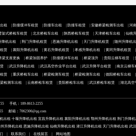
出租
|
防撞缓冲车租赁
|
防撞车出租
|
防撞车租赁
|
安徽桥梁检测车出租
|
河
臂架式桥检车租赁
|
北京桥检车出租
|
陕西桥检车租赁
|
天津桥检车出租
|
仙桃
升降机出租
|
荆门升降机租赁
|
恩施升降机出租
|
天门升降机租赁
|
随州升降机
租赁
|
襄阳升降机出租
|
黄石升降机租赁
|
孝感升降机出租
|
黄冈升降机租赁
桥梁支座更换
|
桥梁加固养护
|
防撞缓冲车出租
|
桥梁顶升
|
贵阳云梯车租赁
|
赁
|
武汉升降机出租
|
武汉高空作业平台出租
|
武汉升降平台租赁
|
南京云梯车
租赁
|
重庆桥检车出租
|
桥梁检测车租赁
|
桥梁检测车出租
|
德阳桥检车出租
梁检测车出租
|
云南桥检车租赁
|
贵阳桥检车出租
|
武汉桥检车租赁
|
湖北高空
255 手机：189-8613-2255
255 邮箱：7062306@qq.com
机出租
十堰升降机出租
宜昌升降机出租
襄阳升降机出租
鄂州升降机出租
荆门升降机
随州升降机出租
恩施升降机出租
仙桃升降机出租
潜江升降机出租
天门升降机出租
武
们
|
联系我们
|
在线留言
|
网站地图