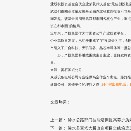
业股权投资基金合伙企业荣获武汉基金“最佳创投基金T
武汉都市圈高质量发展基金由湖北省政府投资引导基
同发起。该基金将围绕武汉都市圈各核心产业，重点
资在都市圈”的格局。
近年来，产投集团作为市国资公司产业投资平台，一
企业高质量发展，已初步形成了“产投基金为主，创投
市引入了广合科技、天玑智谷、晶芯半导体等一批总
下一步，产投集团将继续围绕主责主业，更好发挥资
量。
来源：黄石国资公司
众诚设备租赁公司专业提供高空作业车出租、路灯维
建筑公司、装修单位的理想之选!
24小时出租电话：189-
文章热词：
上一篇：
浠水公路部门技能培训提高养护质
下一篇：
浠水县宝塔大桥改造项目全线箱梁