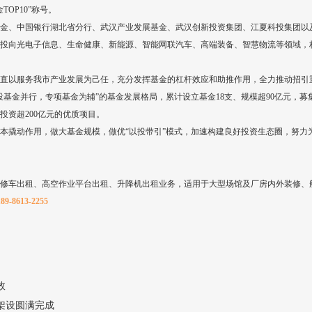
OP10”称号。
金、中国银行湖北省分行、武汉产业发展基金、武汉创新投资集团、江夏科投集团以
投向光电子信息、生命健康、新能源、智能网联汽车、高端装备、智慧物流等领域，
直以服务我市产业发展为己任，充分发挥基金的杠杆效应和助推作用，全力推动招引
基金并行，专项基金为辅”的基金发展格局，累计设立基金18支、规模超90亿元，募集
投资超200亿元的优质项目。
本撬动作用，做大基金规模，做优“以投带引”模式，加速构建良好投资生态圈，努力
修车出租、高空作业平台出租、升降机出租业务，适用于大型场馆及厂房内外装修、
8613-2255
效
架设圆满完成