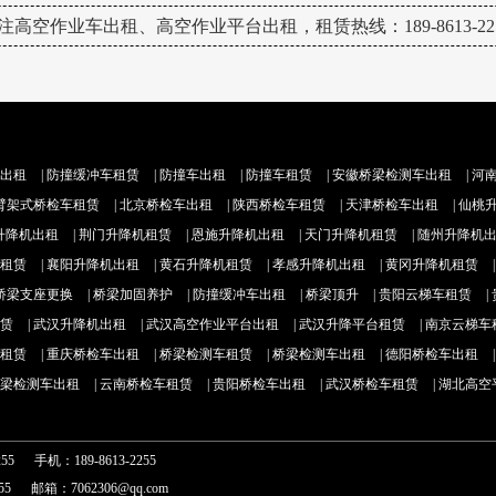
注高空作业车出租、高空作业平台出租，租赁热线：189-8613-225
出租
|
防撞缓冲车租赁
|
防撞车出租
|
防撞车租赁
|
安徽桥梁检测车出租
|
河
臂架式桥检车租赁
|
北京桥检车出租
|
陕西桥检车租赁
|
天津桥检车出租
|
仙桃
升降机出租
|
荆门升降机租赁
|
恩施升降机出租
|
天门升降机租赁
|
随州升降机
租赁
|
襄阳升降机出租
|
黄石升降机租赁
|
孝感升降机出租
|
黄冈升降机租赁
桥梁支座更换
|
桥梁加固养护
|
防撞缓冲车出租
|
桥梁顶升
|
贵阳云梯车租赁
|
赁
|
武汉升降机出租
|
武汉高空作业平台出租
|
武汉升降平台租赁
|
南京云梯车
租赁
|
重庆桥检车出租
|
桥梁检测车租赁
|
桥梁检测车出租
|
德阳桥检车出租
梁检测车出租
|
云南桥检车租赁
|
贵阳桥检车出租
|
武汉桥检车租赁
|
湖北高空
255 手机：189-8613-2255
255 邮箱：7062306@qq.com