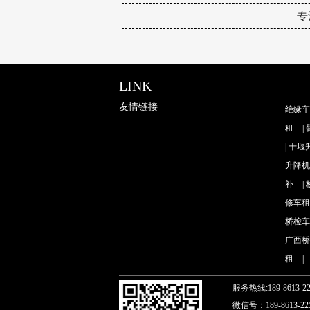
专
LINK
友情链接
绝缘车
租
|
|
十堰
升降机
补
|
修车租
桥检车
广西桥
租
|
服务热线:189-8613-2
微信号：189-8613-2