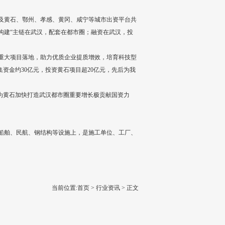
及黄石、鄂州、孝感、黄冈、咸宁等城市出资平台共
构建“主链在武汉，配套在都市圈；融资在武汉，投
重大项目落地，助力优质企业提质增效，培育科技型
资金约30亿元，投资黄石项目超20亿元，先后为我
为黄石加快打造武汉都市圈重要增长极贡献国资力
船舶、民航、钢结构等设施上，是施工单位、工厂、
当前位置:
首页
>
行业资讯
> 正文